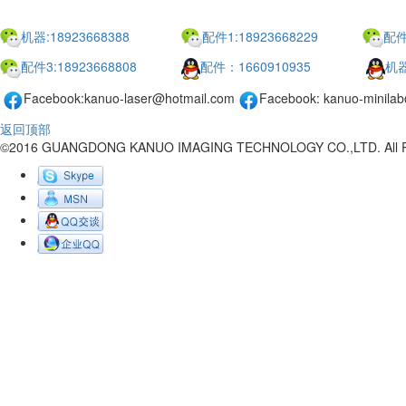
联系我们
机器:18923668388
配件1:18923668229
配件
配件3:18923668808
配件：1660910935
机器
Facebook:kanuo-laser@hotmail.com
Facebook: kanuo-minila
返回顶部
©2016 GUANGDONG KANUO IMAGING TECHNOLOGY CO.,LTD. All 