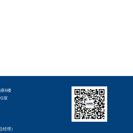
座6楼
G室
et（总经理）