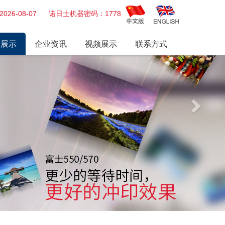
Next
026-08-07 诺日士机器密码：1778
品展示
企业资讯
视频展示
联系方式
冲印机
行业动态
视频展播
打印机
公司新闻
业务
历届展会
枪
头
士、富士AOM
板 电源
、药水、墨盒及其他耗材
推荐
 爱普生 诺日士 干式打印机