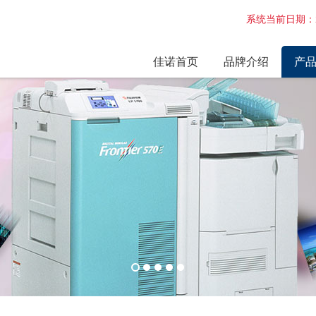
系统当前日期：2
佳诺首页
品牌介绍
产
企业简介
激光
企业环境
干式
维修
激光
激光
诺日
电路
配件
相纸
最新
富士