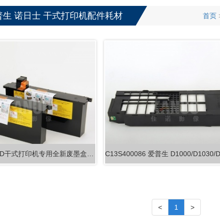
配件耗
冲卷
普生 诺日士 干式打印机配件耗材
首页
富士DE100-XD干式打印机专用全新废墨盒 维…
<
1
>