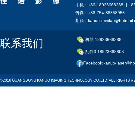
手机：+86-18923668288 丨+8
传真：+86-754-88858955
邮箱：kanuo-minilab@hotmail
联系我们
机器:18923668388
配件3:18923668808
Facebook:kanuo-laser@ho
©2016 GUANGDONG KANUO IMAGING TECHNOLOGY CO.,LTD. ALL RIGHTS