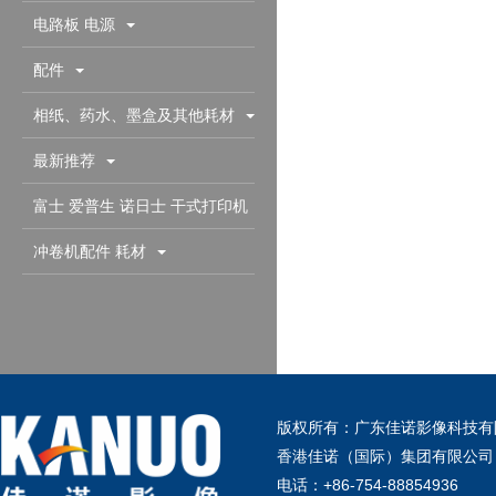
电路板 电源
配件
相纸、药水、墨盒及其他耗材
最新推荐
富士 爱普生 诺日士 干式打印机
配件耗材
冲卷机配件 耗材
版权所有：广东佳诺影像科技有
香港佳诺（国际）集团有限公司
电话：+86-754-88854936