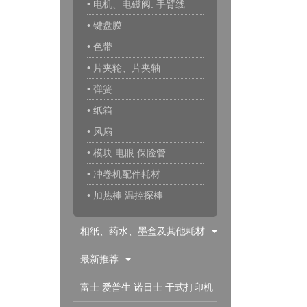
• 电机、电磁阀. 手臂线
• 键盘膜
• 色带
• 片夹轮、片夹轴
• 弹簧
• 纸箱
• 风扇
• 模块 电眼 保险管
• 冲卷机配件耗材
• 加热棒 温控探棒
相纸、药水、墨盒及其他耗材
最新推荐
富士 爱普生 诺日士 干式打印机