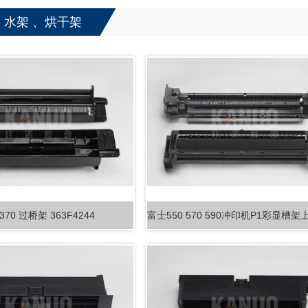
配件耗
冲卷
、水架 、烘干架
 370 过桥架 363F4244