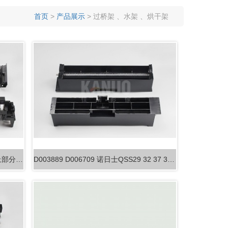
材
机配件 耗材
首页
>
产品展示
> 过桥架 、水架 、烘干架
富士550 570 590冲印机P1彩显槽架上部分 35…
D003889 D006709 诺日士QSS29 32 37 38 全…