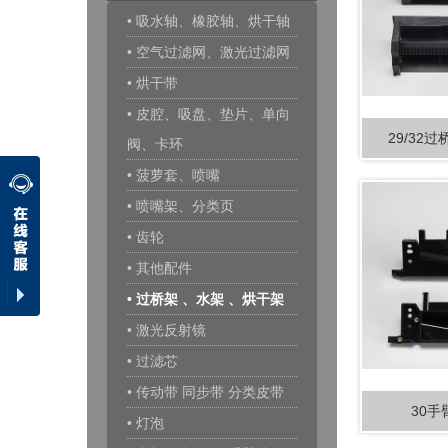
• 吸水轴、橡胶轴、烘干轴
• 空气过滤网、激光过滤网
• 烘干带
• 皮腔、吸盘、垫片、单向
29/32过桥
阀、卡环
• 菠萝套、喷嘴
• 喷嘴架、分类页
• 齿轮
• 其他配件
• 过桥架 、水架 、烘干架
• 激光反射镜
• 过滤芯
• 传动带 同步带 分类皮带
30手臂
• 灯泡