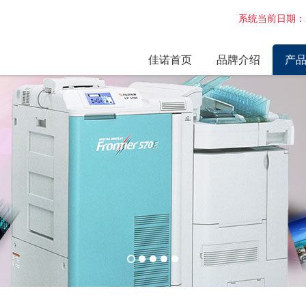
系统当前日期：2
佳诺首页
品牌介绍
产
企业简介
激光
企业环境
干式
维修
激光
激光
诺日
电路
配件
相纸
最新
富士