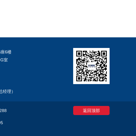
座6楼
G室
et（总经理）
288
返回顶部
95