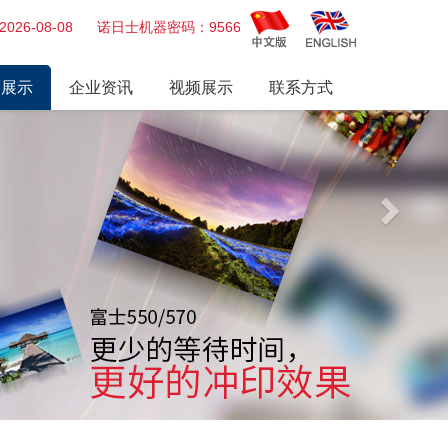
Next
026-08-08 诺日士机器密码：9566
品展示
企业资讯
视频展示
联系方式
冲印机
行业动态
视频展播
打印机
公司新闻
业务
历届展会
枪
头
士、富士AOM
板 电源
、药水、墨盒及其他耗材
推荐
 爱普生 诺日士 干式打印机