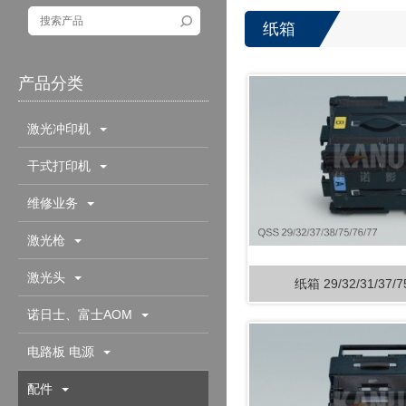
纸箱
产品分类
激光冲印机
干式打印机
维修业务
激光枪
激光头
纸箱 29/32/31/37/7
诺日士、富士AOM
电路板 电源
配件