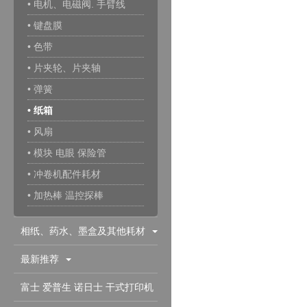
• 电机、电磁阀. 手臂线
• 键盘膜
• 色带
• 片夹轮、片夹轴
• 弹簧
• 纸箱
• 风扇
• 模块 电眼 保险管
• 冲卷机配件耗材
• 加热棒 温控探棒
相纸、药水、墨盒及其他耗材
最新推荐
富士 爱普生 诺日士 干式打印机