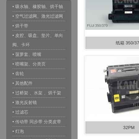
• 吸水轴、橡胶轴、烘干轴
• 空气过滤网、激光过滤网
• 烘干带
• 皮腔、吸盘、垫片、单向
纸箱 350/3
阀、卡环
• 菠萝套、喷嘴
• 喷嘴架、分类页
• 齿轮
• 其他配件
• 过桥架 、水架 、烘干架
• 激光反射镜
• 过滤芯
• 传动带 同步带 分类皮带
32PM
• 灯泡