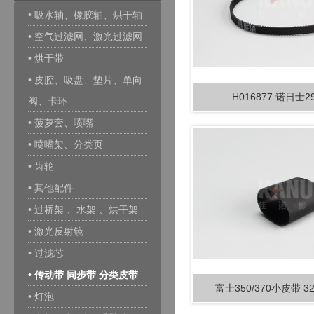
• 吸水轴、橡胶轴、烘干轴
• 空气过滤网、激光过滤网
• 烘干带
• 皮腔、吸盘、垫片、单向
H016877 诺日士2
阀、卡环
• 菠萝套、喷嘴
• 喷嘴架、分类页
• 齿轮
• 其他配件
• 过桥架 、水架 、烘干架
• 激光反射镜
• 过滤芯
• 传动带 同步带 分类皮带
富士350/370小皮带 32
• 灯泡