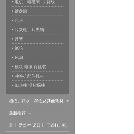
• 电机、电磁阀. 手臂线
• 键盘膜
• 色带
• 片夹轮、片夹轴
• 弹簧
• 纸箱
• 风扇
• 模块 电眼 保险管
• 冲卷机配件耗材
• 加热棒 温控探棒
相纸、药水、墨盒及其他耗材
最新推荐
富士 爱普生 诺日士 干式打印机