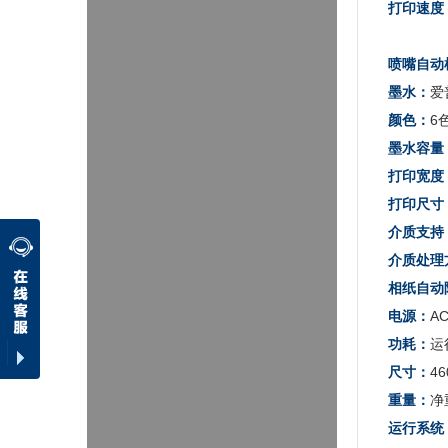
打印速度
（152m
喷嘴自动
墨水：
爱
颜色：
6
墨水容量
打印宽度
打印尺寸
介质支持
介质处理
相纸自动
电源：
AC
功耗：
运
尺寸：
46
重量：
净
运行系统