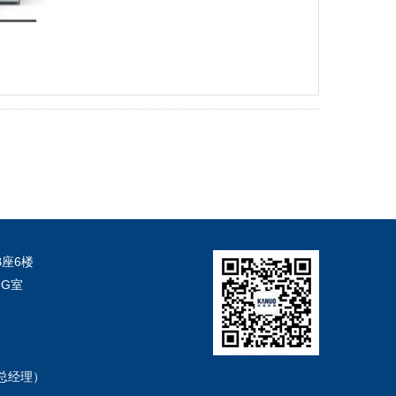
返 回
座6楼
G室
et（总经理）