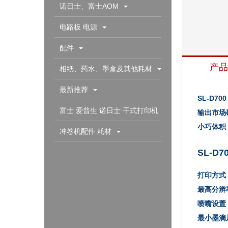
诺日士、富士AOM
电路板 电源
配件
产品
相纸、药水、墨盒及其他耗材
最新推荐
SL-D
富士 爱普生 诺日士 干式打印机
输出市场
小巧体积
配件耗材
冲卷机配件 耗材
SL-D
打印方式
最高分辨
喷嘴设置
最小墨滴