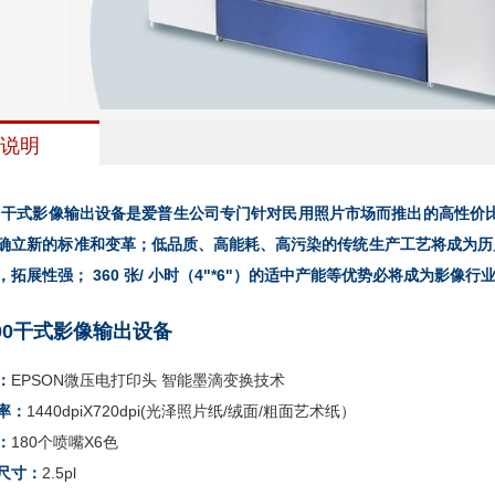
说明
700 干式影像输出设备是爱普生公司专门针对民用照片市场而推出的高性
确立新的标准和变革；低品质、高能耗、高污染的传统生产工艺将成为历史。SL
，拓展性强； 360 张/ 小时（4"*6"）的适中产能等优势必将成为影像
700干式影像输出设备
：
EPSON微压电打印头 智能墨滴变换技术
率：
1440dpiX720dpi(光泽照片纸/绒面/粗面艺术纸）
：
180个喷嘴X6色
尺寸：
2.5pl