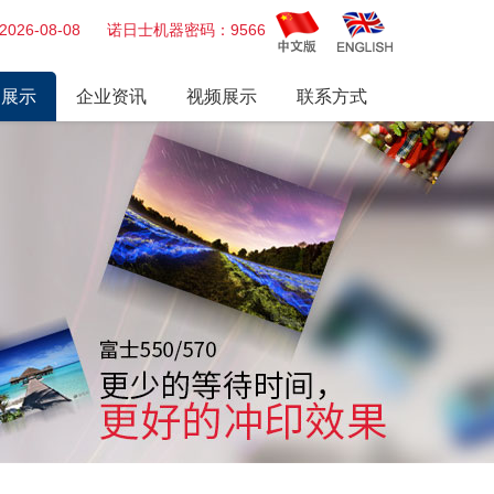
026-08-08 诺日士机器密码：9566
品展示
企业资讯
视频展示
联系方式
冲印机
行业动态
视频展播
打印机
公司新闻
业务
历届展会
枪
头
士、富士AOM
板 电源
、药水、墨盒及其他耗材
推荐
 爱普生 诺日士 干式打印机