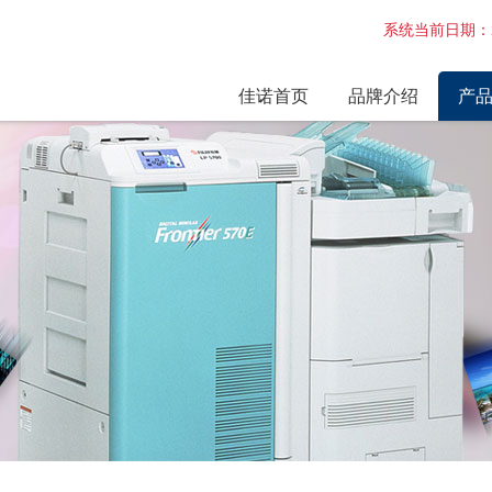
系统当前日期：2
佳诺首页
品牌介绍
产
企业简介
激光
企业环境
干式
维修
激光
激光
诺日
电路
配件
相纸
最新
富士