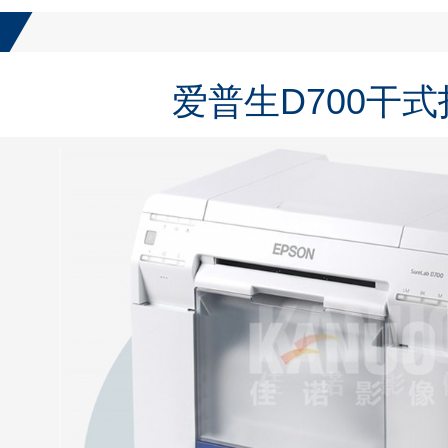
配件耗
冲卷
爱普生D700干