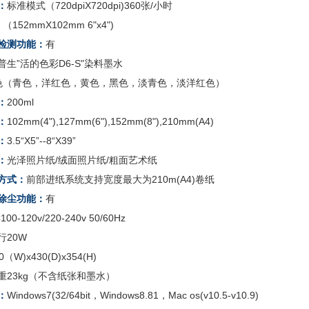
：
标准模式（720dpiX720dpi)360张/小时
mX102mm 6"x4")
检测功能：
有
普生”活的色彩D6-S"染料墨水
色（青色，洋红色，黄色，黑色，淡青色，淡洋红色）
：
200ml
：
102mm(4"),127mm(6"),152mm(8"),210mm(A4)
：
3.5“X5”--8“X39”
：
光泽照片纸/绒面照片纸/粗面艺术纸
方式：
前部进纸系统支持宽度最大为210m(A4)卷纸
除尘功能：
有
100-120v/220-240v 50/60Hz
行20W
0（W)x430(D)x354(H)
重23kg（不含纸张和墨水）
：
Windows7(32/64bit，Windows8.81，Mac os(v10.5-v10.9)